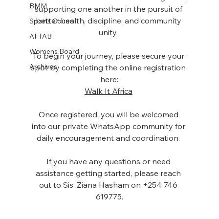
BMM
supporting one another in the pursuit of 
better health, discipline, and community 
Sports Council
unity. 
AFTAB
Womens Board
To begin your journey, please secure your 
Archives
spot by completing the online registration 
here:
Walk It Africa
Once registered, you will be welcomed 
into our private WhatsApp community for 
daily encouragement and coordination. 
If you have any questions or need 
assistance getting started, please reach 
out to Sis. Ziana Hasham on +254 746 
619775.