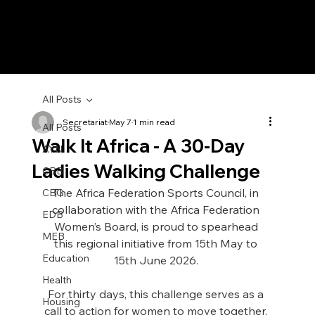
All Posts
Secretariat
May 7
1 min read
All Posts
Walk It Africa - A 30-Day
AYN
Ladies Walking Challenge
CBB
The Africa Federation Sports Council, in 
CBG
collaboration with the Africa Federation 
EDB
Women’s Board, is proud to spearhead 
MEB
this regional initiative from 15th May to 
Education
15th June 2026. 
Health
For thirty days, this challenge serves as a 
Housing
call to action for women to move together, 