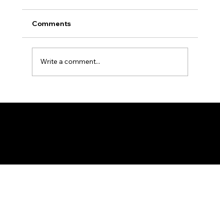
Comments
Write a comment...
Gallery: Accolades Galore | Zanzibar
AFED Sports Festival 2025
Federation of KSIJ Jamaats of Africa
1st Floor AFED Tower, Jamhuri/Mwisho Street
PO Box 6710, Dar es Salaam Tanzania
+255 699 476 010 / +255 652 552 447
Privacy Policy