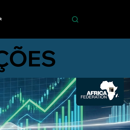
R
ÇÕES